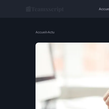
📰
Teamxscript
Accue
Accueil
›
Actu