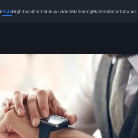
il
Actu
High tech
Internet
Jeux-video
Marketing
Matériel
Smartphones