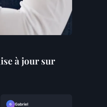
se à jour sur
Gabriel
G