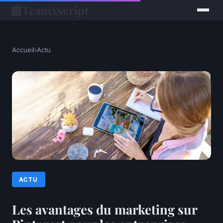
📰
Teamxscript
Accueil
›
Actu
ACTU
Les avantages du marketing sur