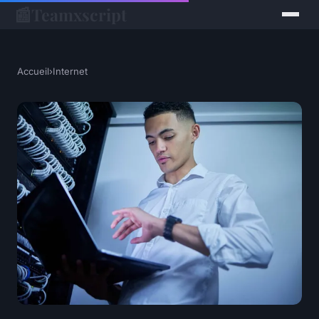
📰
Teamxscript
Accueil
›
Internet