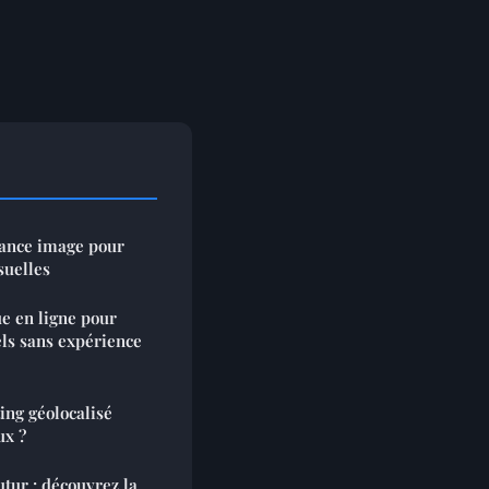
sance image pour
suelles
e en ligne pour
els sans expérience
ing géolocalisé
ux ?
tur : découvrez la