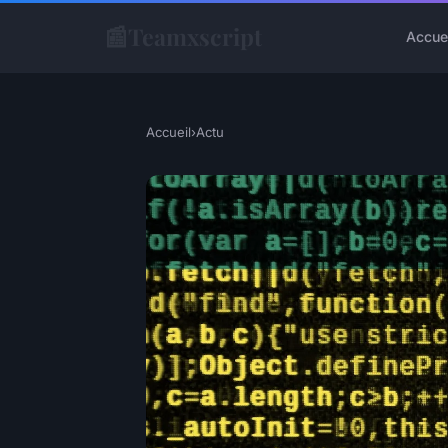
📰
Teamxscript
Accue
Accueil
›
Actu