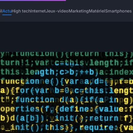
il
Actu
High tech
Internet
Jeux-video
Marketing
Matériel
Smartphones