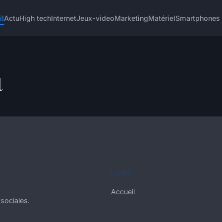
il
Actu
High tech
Internet
Jeux-video
Marketing
Matériel
Smartphones
t
LIENS
Accueil
sociales.