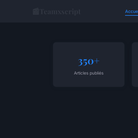
📰
Teamxscript
Accue
350+
Articles publiés