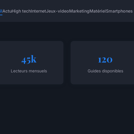
il
Actu
High tech
Internet
Jeux-video
Marketing
Matériel
Smartphones
45k
120
Lecteurs mensuels
Guides disponibles