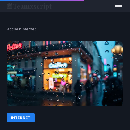
📰
Teamxscript
Accueil
›
Internet
INTERNET